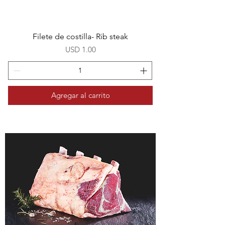
Filete de costilla- Rib steak
Precio
USD 1.00
Agregar al carrito