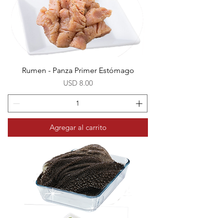
Rumen - Panza Primer Estómago
Precio
USD 8.00
Agregar al carrito