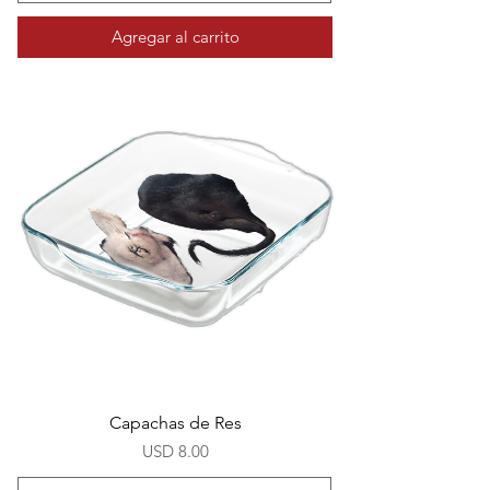
Agregar al carrito
Capachas de Res
Precio
USD 8.00