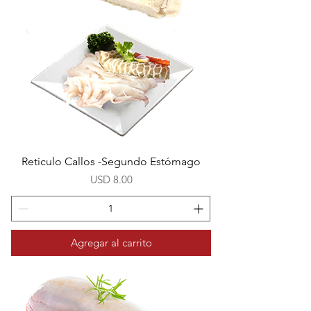
Reticulo Callos -Segundo Estómago
Precio
USD 8.00
Agregar al carrito