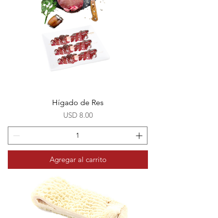
Hígado de Res
Precio
USD 8.00
Agregar al carrito