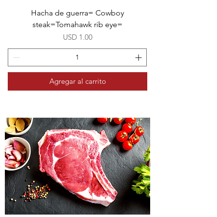
Hacha de guerra= Cowboy
steak=Tomahawk rib eye=
Precio
USD 1.00
Agregar al carrito