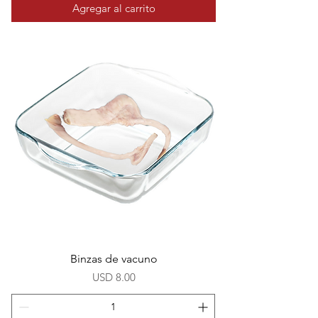
Agregar al carrito
Binzas de vacuno
Precio
USD 8.00