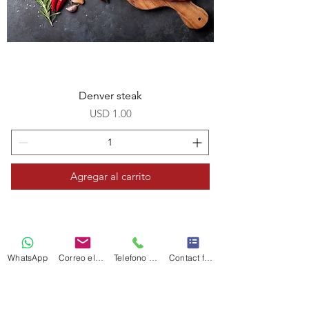
Denver steak
Precio
USD 1.00
Agregar al carrito
WhatsApp
Correo electrónico
Telefono Celular
Contact form