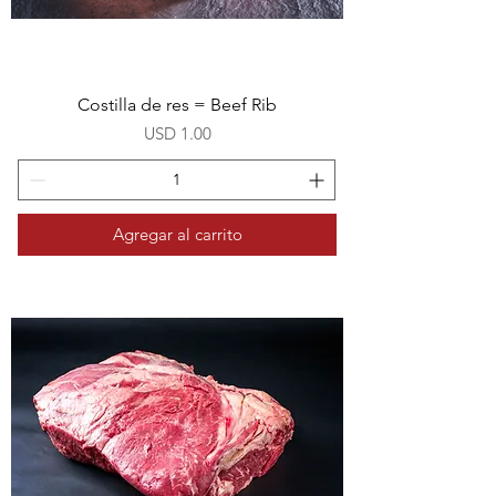
Costilla de res = Beef Rib
Precio
USD 1.00
Agregar al carrito