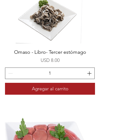
Omaso - Libro- Tercer estómago
Precio
USD 8.00
Agregar al carrito