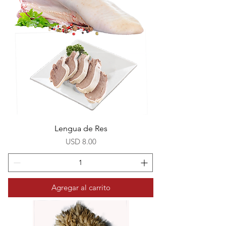
Lengua de Res
Precio
USD 8.00
Agregar al carrito