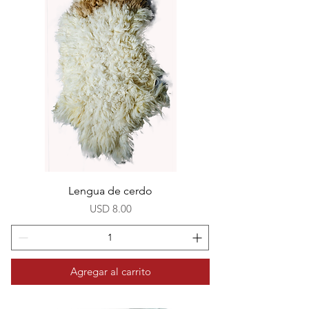
Lengua de cerdo
Precio
USD 8.00
Agregar al carrito