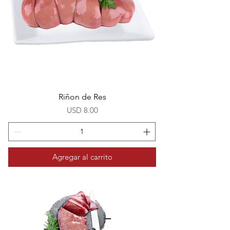
Riñon de Res
Precio
USD 8.00
Agregar al carrito