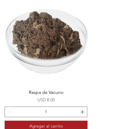
Raspa de Vacuno
Precio
USD 8.00
Agregar al carrito