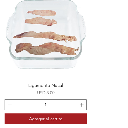
Ligamento Nucal
Precio
USD 8.00
Agregar al carrito