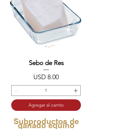
Sebo de Res
Precio
USD 8.00
Agregar al carrito
Subproductos de
ganado equino