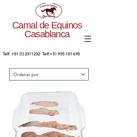
Camal de Equinos
Casablanca
​Telf:
+51 (1) 2311232
Telf:
+51 955 101 695