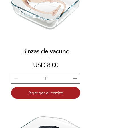
Binzas de vacuno
Precio
USD 8.00
Agregar al carrito