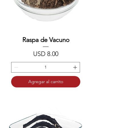
Raspa de Vacuno
Precio
USD 8.00
Agregar al carrito