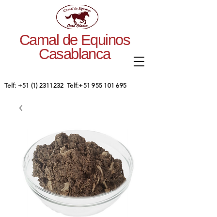
Camal de Equinos
Casablanca
​Telf:
+51 (1) 2311232
Telf:
+51 955 101 695