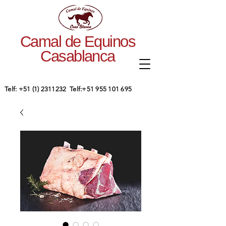
Camal de Equinos
Casablanca
​Telf:
+51 (1) 2311232
Telf:
+51 955 101 695