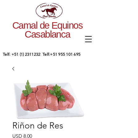
Camal de Equinos
Casablanca
​Telf:
+51 (1) 2311232
Telf:
+51 955 101 695
Riñon de Res
Precio
USD 8.00