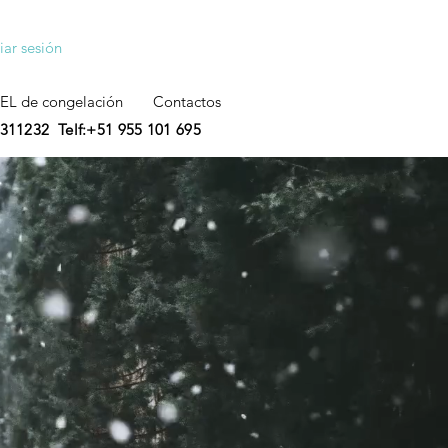
ciar sesión
NEL de congelación
Contactos
) 2311232
Telf:+51 955 101 695