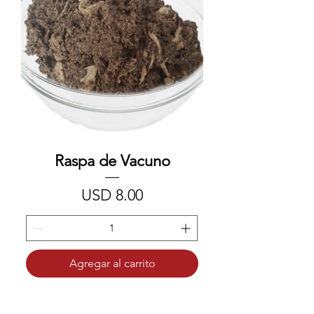
Raspa de Vacuno
Precio
USD 8.00
Agregar al carrito